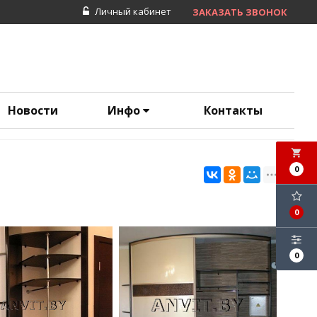
Личный кабинет
ЗАКАЗАТЬ ЗВОНОК
Новости
Инфо
Контакты
local_grocery_store
0
0
0