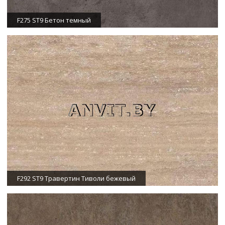
F275 ST9 Бетон темный
F292 ST9 Травертин Тиволи бежевый