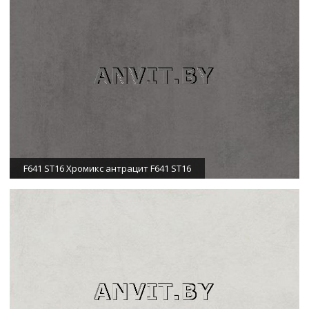
F641 ST16 Хромикс антрацит F641 ST16