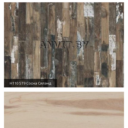
H110 ST9 Сосна Силэнд