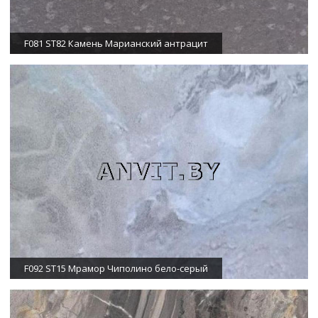
F081 ST82 Камень Марианский антрацит
F092 ST15 Мрамор Чиполино бело-серый