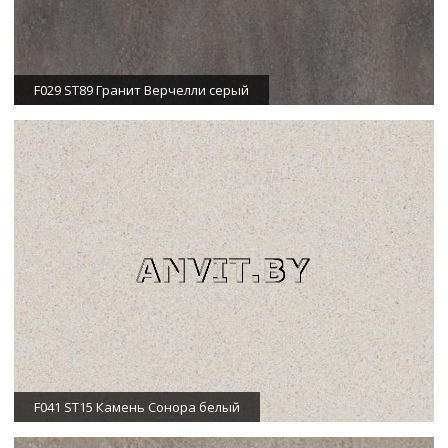
F029 ST89 Гранит Верчелли серый
F041 ST15 Камень Сонора белый