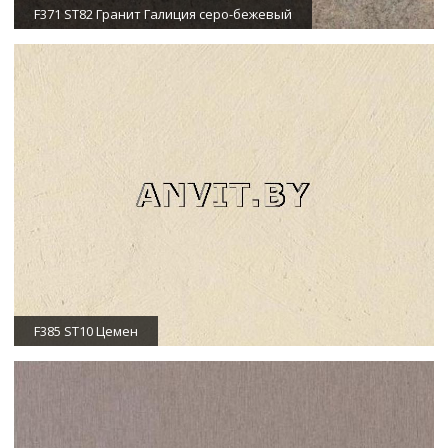
F371 ST82 Гранит Галиция серо-бежевый
F385 ST10 Цемен