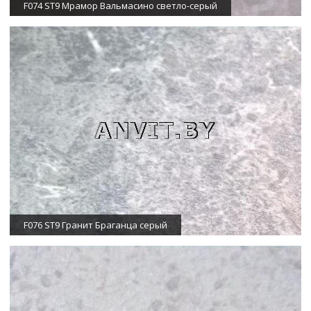
F074 ST9 Мрамор Вальмасино светло-серый
F076 ST9 Гранит Браганца серый