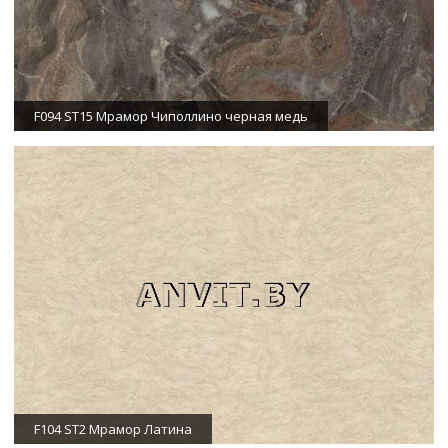
F094 ST15 Мрамор Чиполлино черная медь
F104 ST2 Мрамор Латина