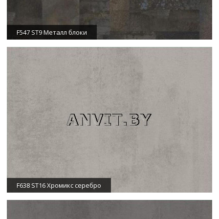
F547 ST9 Металл блоки
F638 ST16 Хромикс серебро